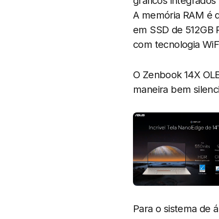
gráficos integrados
A memória RAM é 
em SSD de 512GB P
com tecnologia WiF
O Zenbook 14X OLED
maneira bem silenci
Para o sistema de á