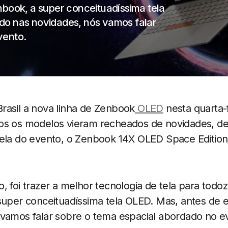
nbook, a super conceituadíssima tela
do nas novidades, nós vamos falar
vento.
rasil a nova linha de Zenbook
OLED
nesta quarta-f
os os modelos vieram recheados de novidades, de
rela do evento, o Zenbook 14X OLED Space Edition
, foi trazer a melhor tecnologia de tela para todo
 super conceituadíssima tela OLED. Mas, antes de 
 vamos falar sobre o tema espacial abordado no e