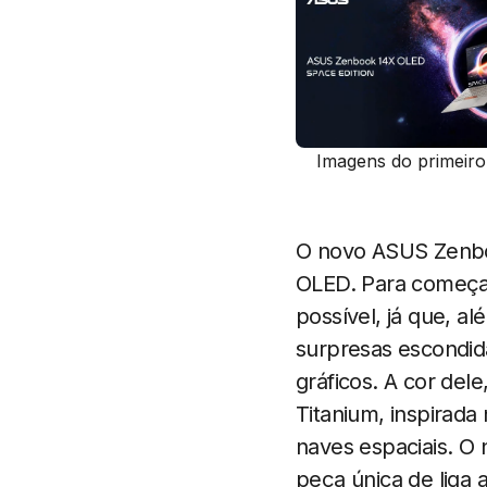
Imagens do primeir
O novo ASUS Zenboo
OLED. Para começar
possível, já que, a
surpresas escondid
gráficos. A cor del
Titanium, inspirada
naves espaciais. O
peça única de liga 