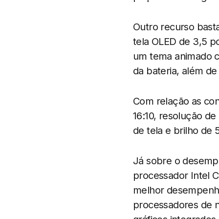
Outro recurso bast
tela OLED de 3,5 p
um tema animado com
da bateria, além d
Com relação as con
16:10, resolução d
de tela e brilho de 5
Já sobre o desemp
processador Intel C
melhor desempenho 
processadores de n