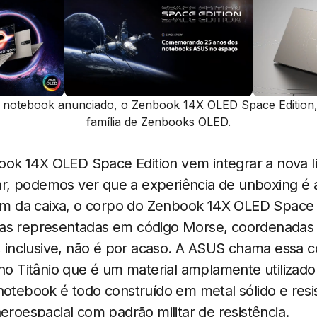
o notebook anunciado, o Zenbook 14X OLED Space Edition
família de Zenbooks OLED.
k 14X OLED Space Edition vem integrar a nova 
, podemos ver que a experiência de unboxing é a
lém da caixa, o corpo do Zenbook 14X OLED Space E
as representadas em código Morse, coordenadas 
e, inclusive, não é por acaso. A ASUS chama essa 
 no Titânio que é um material amplamente utilizad
 notebook é todo construído em metal sólido e res
aeroespacial com padrão militar de resistência.