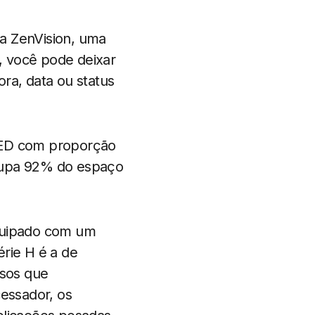
a ZenVision, uma
, você pode deixar
ra, data ou status
OLED com proporção
cupa 92% do espaço
quipado com um
rie H é a de
osos que
essador, os