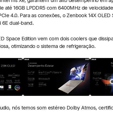
 Intel Iris Xe, garantem um alto desempenho em a
de até 16GB LPDDR5 com 6400MHz de velocidad
CIe 4.0. Para as conexões, o Zenbook 14X OLED 
i 6E dual-band.
 Space Edition vem com dois coolers que dissipa
osa, otimizando o sistema de refrigeração.
udio, nós temos som estéreo Dolby Atmos, certifi