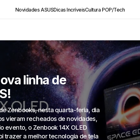
Novidades ASUS
Dicas Incríveis
Cultura POP/Tech
ova linha de
S!
de Zenbooks, nesta quarta-feria, dia
os vieram recheados de novidades,
 do evento, o Zenbook 14X OLED
i trazer a melhor tecnologia de tela