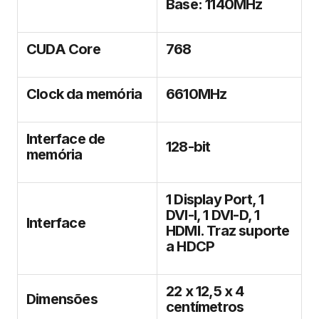
Base: 1140MHz
CUDA Core
768
Clock da memória
6610MHz
Interface de
128-bit
memória
1 Display Port, 1
DVI-I, 1 DVI-D, 1
Interface
HDMI. Traz suporte
a HDCP
22 x 12,5 x 4
Dimensões
centímetros