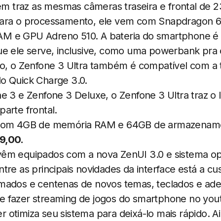
bém traz as mesmas câmeras traseira e frontal de 
ara o processamento, ele vem com Snapdragon 65
M e GPU Adreno 510. A bateria do smartphone é
ue ele serve, inclusive, como uma powerbank pra 
so, o Zenfone 3 Ultra também é compatível com a 
o Quick Charge 3.0.
e 3 e Zenfone 3 Deluxe, o Zenfone 3 Ultra traz o le
arte frontal.
 com 4GB de memória RAM e 64GB de armazename
9,00.
êm equipados com a nova ZenUI 3.0 e sistema op
tre as principais novidades da interface está a c
mados e centenas de novos temas, teclados e ade
 fazer streaming de jogos do smartphone no yout
otimiza seu sistema para deixá-lo mais rápido. A