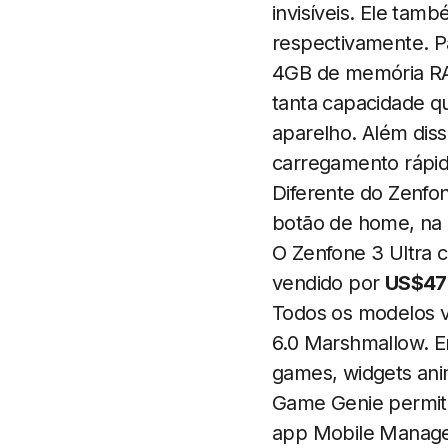
invisíveis. Ele tam
respectivamente. P
4GB de memória RA
tanta capacidade q
aparelho. Além dis
carregamento rápid
Diferente do Zenfon
botão de home, na p
O Zenfone 3 Ultra
vendido por
US$47
Todos os modelos v
6.0 Marshmallow. En
games, widgets ani
Game Genie permite
app Mobile Manager 