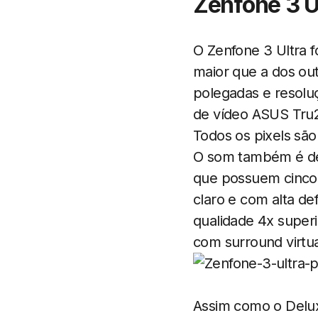
Zenfone 3 U
O Zenfone 3 Ultra f
maior que a dos ou
polegadas e resoluç
de vídeo ASUS Tru2
Todos os pixels são
O som também é de 
que possuem cinco 
claro e com alta de
qualidade 4x super
com surround virtua
Assim como o Delux