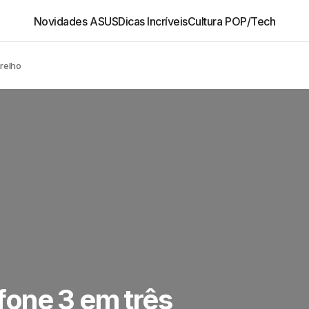
Novidades ASUS
Dicas Incríveis
Cultura POP/Tech
relho
one 3 em três