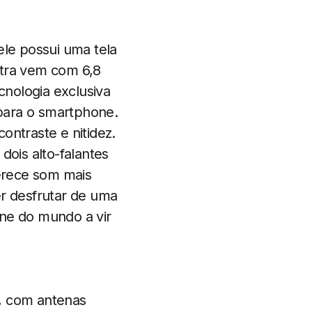
ele possui uma tela
ltra vem com 6,8
cnologia exclusiva
para o smartphone.
ontraste e nitidez.
ois alto-falantes
erece som mais
er desfrutar de uma
one do mundo a vir
o, com antenas