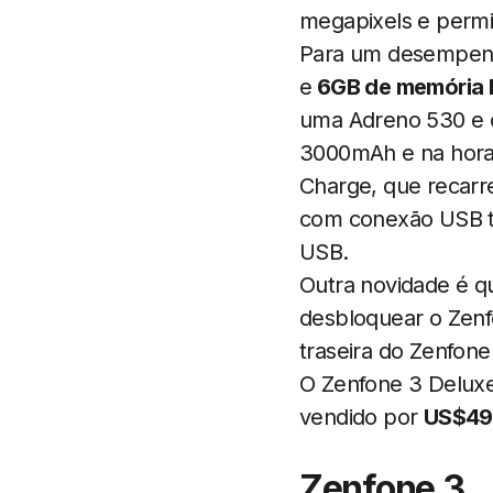
megapixels e perm
Para um desempenh
e
6GB de memória
uma Adreno 530 e o
3000mAh e na hora 
Charge, que recarr
com conexão USB ti
USB.
Outra novidade é qu
desbloquear o Zenfo
traseira do Zenfone
O Zenfone 3 Delu
vendido por
US$49
Zenfone 3