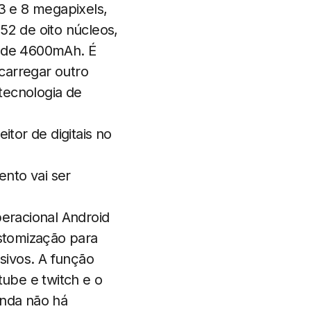
23 e 8 megapixels,
2 de oito núcleos,
 de 4600mAh. É
carregar outro
tecnologia de
itor de digitais no
nto vai ser
eracional Android
ustomização para
sivos. A função
ube e twitch e o
inda não há